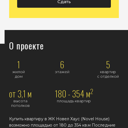
Сдать
О проекте
1
6
5
жилой
этажей
квартир
дом
с отделкой
2
от 3,1 м
180 - 354 м
высота
площадь квартир
потолков
Купить квартиру в ЖК Новел Хаус (Novel House)
возможно площадью от 180 до 354 кв.м Последние