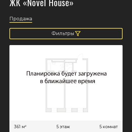
ЖК «Novel House»
Продажа
Фильтры
361 м²
5 этаж
5 комнат