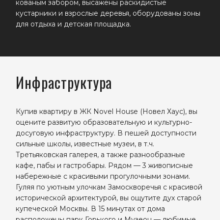
кованым забором, высажены раскидистые
кустарники и взрослые деревья, оборудованы зоны
для отдыха и детская площадка.
Инфраструктура
Купив квартиру в ЖК Novel House (Новел Хаус), вы
оцените развитую образовательную и культурно-
досуговую инфраструктуру. В пешей доступности
сильные школы, известные музеи, в т.ч.
Третьяковская галерея, а также разнообразные
кафе, пабы и гастробары. Рядом — 3 живописные
набережные с красивыми прогулочными зонами.
Гуляя по уютным улочкам Замоскворечья с красивой
исторической архитектурой, вы ощутите дух старой
купеческой Москвы. В 15 минутах от дома
расположены парк Горького и Музеон — любимые